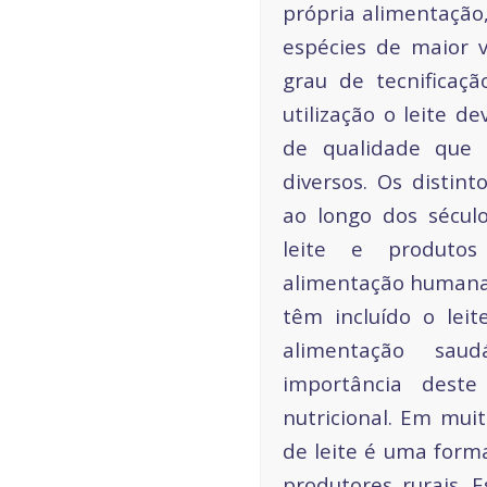
própria alimentação
espécies de maior v
grau de tecnificaçã
utilização o leite d
de qualidade que
diversos. Os distint
ao longo dos sécul
leite e produto
alimentação humana
têm incluído o lei
alimentação sau
importância dest
nutricional. Em mui
de leite é uma form
produtores rurais. 