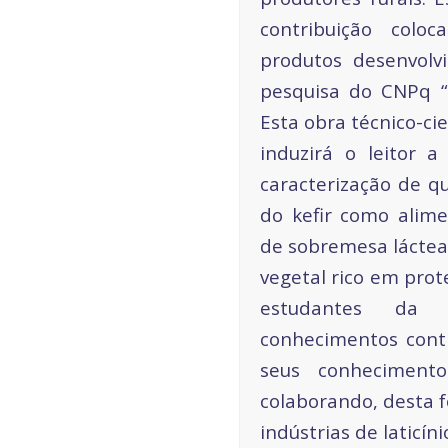
contribuição col
produtos desenvolv
pesquisa do CNPq “T
Esta obra técnico-ci
induzirá o leitor 
caracterização de qu
do kefir como alime
de sobremesa láctea
vegetal rico em prote
estudantes da
conhecimentos cont
seus conheciment
colaborando, desta f
indústrias de laticíni