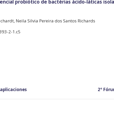
ncial probiótico de bactérias ácido-láticas isol
ichardt, Neila Silvia Pereira dos Santos Richards
393-2-1.c5
aplicaciones
2º Fóru