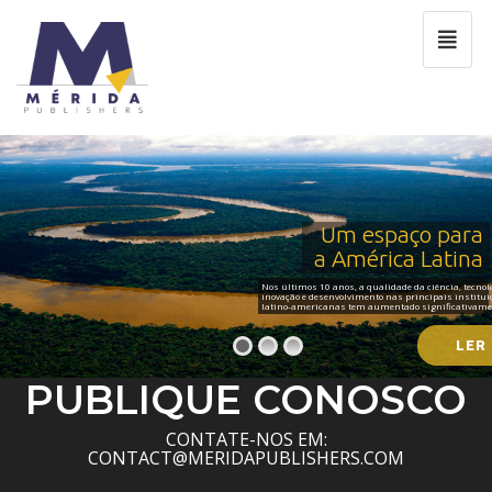
Um espaço para
a América Latina
Nos últimos 10 anos, a qualidade da ciência, tecnol
inovação e desenvolvimento nas principais institui
latino-americanas tem aumentado significativame
LER
PUBLIQUE CONOSCO
CONTATE-NOS EM:
CONTACT@MERIDAPUBLISHERS.COM