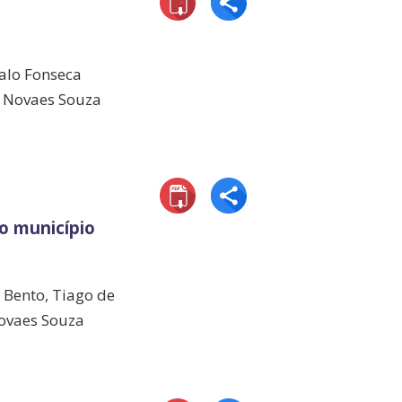
talo Fonseca
io Novaes Souza
o município
 Bento, Tiago de
Novaes Souza