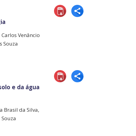
ia
é Carlos Venâncio
es Souza
olo e da água
Brasil da Silva,
s Souza