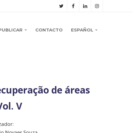
PUBLICAR
CONTACTO
ESPAÑOL
ecuperação de áreas
ol. V
zador:
io Novaes Souza