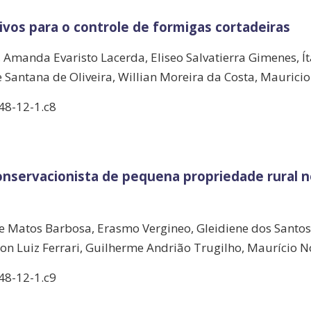
vos para o controle de formigas cortadeiras
a, Amanda Evaristo Lacerda, Eliseo Salvatierra Gimenes, Í
e Santana de Oliveira, Willian Moreira da Costa, Mauric
48-12-1.c8
servacionista de pequena propriedade rural n
 de Matos Barbosa, Erasmo Vergineo, Gleidiene dos Santos
erson Luiz Ferrari, Guilherme Andrião Trugilho, Maurício 
48-12-1.c9