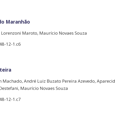
l do Maranhão
li Lorenzoni Maroto, Maurício Novaes Souza
48-12-1.c6
teira
in Machado, André Luiz Buzato Pereira Azevedo, Apareci
 Destefani, Maurício Novaes Souza
48-12-1.c7