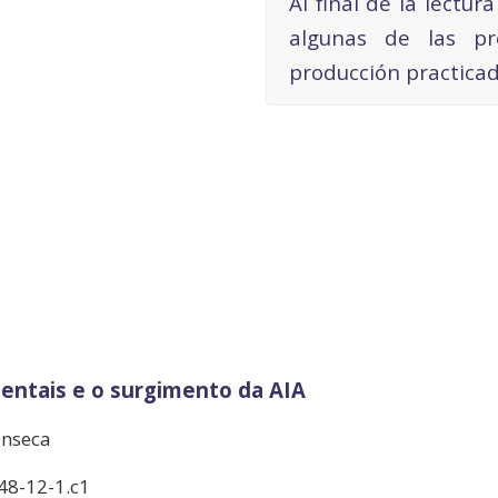
Al final de la lectur
algunas de las p
producción practicad
ntais e o surgimento da AIA
onseca
48-12-1.c1