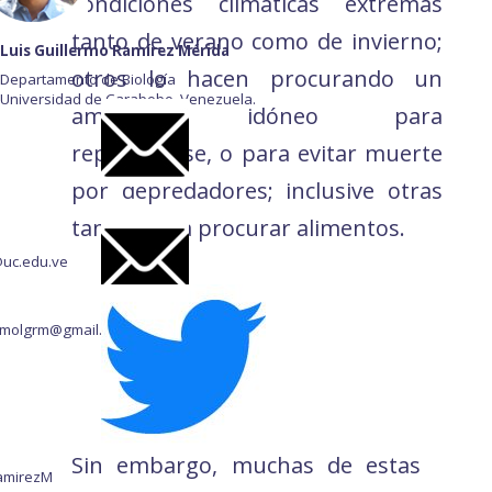
condiciones climáticas extremas
tanto de verano como de invierno;
Luis Guillermo Ramírez Mérida
otros lo hacen procurando un
Departamento de Biología
Universidad de Carabobo, Venezuela.
ambiente idóneo para
reproducirse, o para evitar muerte
por depredadores; inclusive otras
tantas para procurar alimentos.
@uc.edu.ve
ermolgrm@gmail.com
Sin embargo, muchas de estas
amirezM