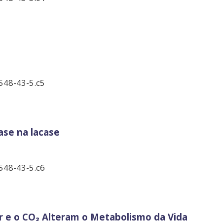
548-43-5.c5
ase na lacase
548-43-5.c6
r e o CO₂ Alteram o Metabolismo da Vida