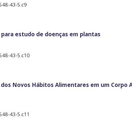
548-43-5.c9
a para estudo de doenças em plantas
548-43-5.c10
 dos Novos Hábitos Alimentares em um Corpo A
548-43-5.c11