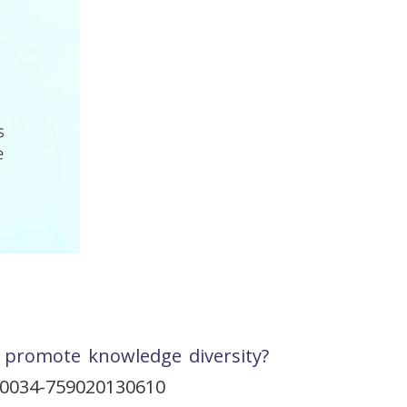
d promote knowledge diversity?
/s0034-759020130610