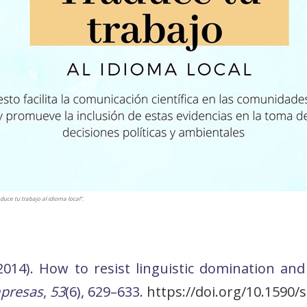
uce tu trabajo al idioma local”.
(2014). How to resist linguistic domination an
mpresas
,
53
(6), 629–633.
https://doi.org/10.1590